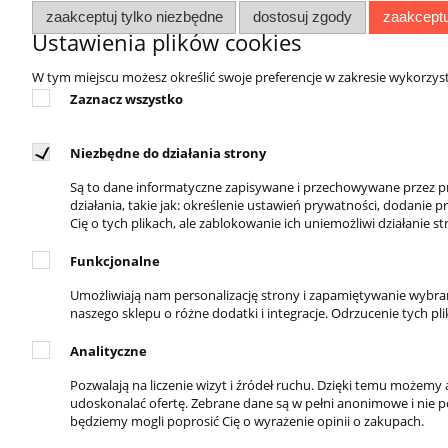
stanowi ważny element ideologii życiowej.
zaakceptuj tylko niezbędne
dostosuj zgody
zaakceptu
Ustawienia plików cookies
W tym miejscu możesz określić swoje preferencje w zakresie wykorzys
Zaznacz wszystko
Niezbędne do działania strony
DOSTĘPNI KURIERZY
REGUL
Są to dane informatyczne zapisywane i przechowywane przez pr
Regulamin 
działania, takie jak: określenie ustawień prywatności, dodanie
Zwroty i r
Cię o tych plikach, ale zablokowanie ich uniemożliwi działanie
Polityka p
Funkcjonalne
Umożliwiają nam personalizację strony i zapamiętywanie wybr
naszego sklepu o różne dodatki i integracje. Odrzucenie tych pl
Analityczne
DOSTĘPNE PŁATNOŚCI
Pozwalają na liczenie wizyt i źródeł ruchu. Dzięki temu możem
udoskonalać ofertę. Zebrane dane są w pełni anonimowe i nie poz
będziemy mogli poprosić Cię o wyrażenie opinii o zakupach.