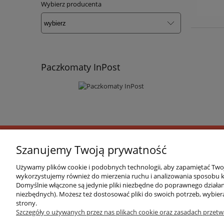
Wybierz producenta
Paczkomaty InPost
Szanujemy Twoją prywatność
O FIRMIE
Używamy plików cookie i podobnych technologii, aby zapamiętać Twoje
wykorzystujemy również do mierzenia ruchu i analizowania sposobu ko
Marka 4EVERFIT zadebiutowała na rynku polskim
Domyślnie włączone są jedynie pliki niezbędne do poprawnego działani
oraz aktywnej rehabilitacji, łączące w sobie wy
niezbędnych). Możesz też dostosować pliki do swoich potrzeb, wybier
strony.
się popularnością w gabinetach rehabilitacji, s
Szczegóły o używanych przez nas plikach cookie oraz zasadach przetw
sportu bądź rekonwalescencji pourazowej. Powst