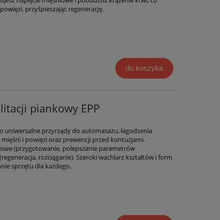
owięzi, przyśpieszając regenerację.
do koszyka
ilitacji piankowy EPP
IT to uniwersalne przyrządy do automasażu, łagodzenia
i mięśni i powięzi oraz prewencji przed kontuzjami.
owe (przygotowanie, polepszanie parametrów
regeneracja, rozciąganie). Szeroki wachlarz kształtów i form
ie sprzętu dla każdego.