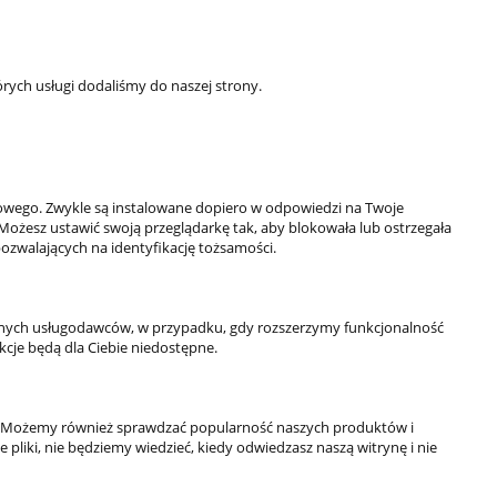
rych usługi dodaliśmy do naszej strony.
KONTAKT
owego. Zwykle są instalowane dopiero w odpowiedzi na Twoje
ul. Krakowska 69,
Możesz ustawić swoją przeglądarkę tak, aby blokowała lub ostrzegała
32-050 Skawina
pozwalających na identyfikację tożsamości.
789-269-890
503-037-606
info@4everfit.pl
rznych usługodawców, w przypadku, gdy rozszerzymy funkcjonalność
kcje będą dla Ciebie niedostępne.
ość. Możemy również sprawdzać popularność naszych produktów i
 pliki, nie będziemy wiedzieć, kiedy odwiedzasz naszą witrynę i nie