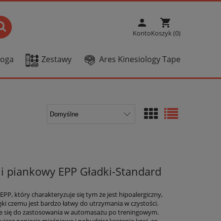
person
shopping_cart
Konto
Koszyk (0)
Joga
Zestawy
Ares Kinesiology Tape
cji piankowy EPP Gładki-Standard
EPP, który charakteryzuje się tym że jest hipoalergiczny,
i czemu jest bardzo łatwy do utrzymania w czystości.
je się do zastosowania w automasażu po treningowym.
ujesz napięcie mięśniowe i pobudzisz krążenie krwi, co