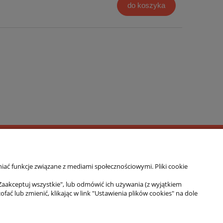
do koszyka
iać funkcje związane z mediami społecznościowymi. Pliki cookie
 do fitnessu, różnych form treningu sportowego
Zaakceptuj wszystkie", lub odmówić ich używania (z wyjątkiem
banalne wzornictwo. Wyroby marki 4EVERFIT cieszą
 lub zmienić, klikając w link "Ustawienia plików cookies" na dole
 w indywidualnym użytkowaniu podczas uprawiania
o podstawa funkcjonowania, a troska o zdrowie