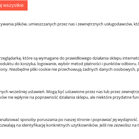
j wszystkie
tywania plików, umieszczanych przez nas i zewnętrznych usługodawców, któ
AMINY
DLA KLIENTA
zeglądarkę, które są wymagane do prawidłowego działania sklepu internet
sklepu
Kontakt
 produktu do koszyka, logowanie, wybór metod płatności i punktów odbioru. 
eklamacje
Twoje zamówienia
 strony. Niezbędne pliki cookie nie przechowują żadnych danych osobowych, 
rywatności
Ustawienia konta
Ulubione
Formy płatności
anych wcześniej ustawień. Mogą być ustawione przez nas lub przez zewnęt
ików nie wpłynie na poprawność działania sklepu, ale niektóre przydatne fun
Czas i koszty dostawy
Czas realizacji zamówienia
y analizować sposoby poruszania po naszej stronie i poprawiać jej wydajn
walają na identyfikację konkretnych użytkowników. Jeśli nie zezwolisz na te