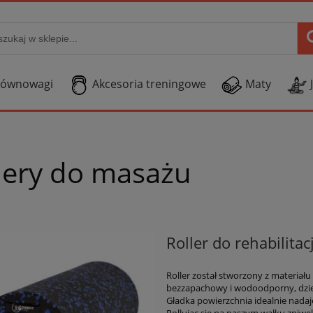
Równowagi
Akcesoria treningowe
Maty
lery do masażu
Roller do rehabilita
Roller został stworzony z materiału 
bezzapachowy i wodoodporny, dzięk
Gładka powierzchnia idealnie nada
Rollując się na naszym wałku zniwel