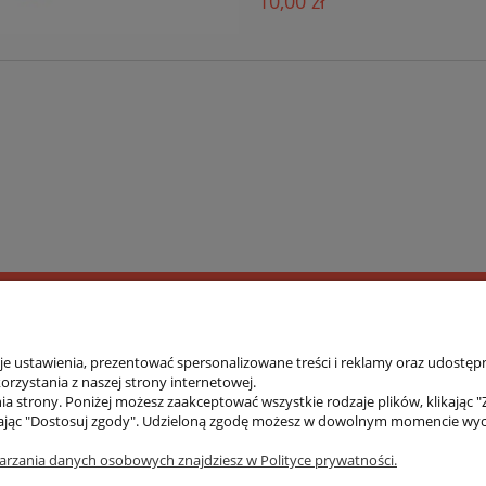
10,00 zł
 ustawienia, prezentować spersonalizowane treści i reklamy oraz udostępn
rzystania z naszej strony internetowej.
 w 2017 roku. Asortyment zawiera produkty wykorzystywane
a strony. Poniżej możesz zaakceptować wszystkie rodzaje plików, klikając "
soką jakość materiałów i wykonania, innowacyjność oraz nie
ając "Dostosuj zgody". Udzieloną zgodę możesz w dowolnym momencie wycofać
iłowniach, salach treningowych, jak również sprawdzają się
arzania danych osobowych znajdziesz w Polityce prywatności.
ały dla osób aktywnych, dla których dobra forma fizyczna t