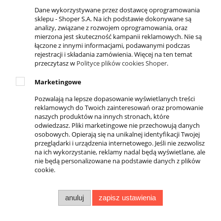
Dane wykorzystywane przez dostawcę oprogramowania
KONTAKT
sklepu - Shoper S.A. Na ich podstawie dokonywane są
analizy, związane z rozwojem oprogramowania, oraz
ul. Krakowska 69,
mierzona jest skuteczność kampanii reklamowych. Nie są
32-050 Skawina
łączone z innymi informacjami, podawanymi podczas
rejestracji i składania zamówienia. Więcej na ten temat
789-269-890
przeczytasz w
Polityce plików cookies Shoper
.
503-037-606
Marketingowe
info@4everfit.pl
Pozwalają na lepsze dopasowanie wyświetlanych treści
reklamowych do Twoich zainteresowań oraz promowanie
DOSTĘPNE PŁATNOŚCI
naszych produktów na innych stronach, które
odwiedzasz. Pliki marketingowe nie przechowują danych
osobowych. Opierają się na unikalnej identyfikacji Twojej
przeglądarki i urządzenia internetowego. Jeśli nie zezwolisz
na ich wykorzystanie, reklamy nadal będą wyświetlane, ale
nie będą personalizowane na podstawie danych z plików
cookie.
anuluj
zapisz ustawienia
NIP:
6791477723
REGON:
351454172