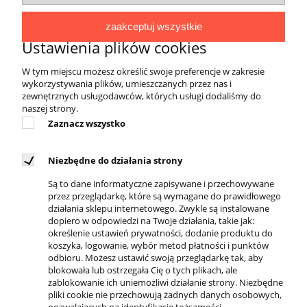
4EVERFIT cieszą się popularnością w
gabinetach rehabilitacji, siłowniach, salach
zaakceptuj wszystkie
treningowych, jak również sprawdzają się w
Ustawienia plików cookies
indywidualnym użytkowaniu podczas
W tym miejscu możesz określić swoje preferencje w zakresie
uprawiania sportu bądź rekonwalescencji
wykorzystywania plików, umieszczanych przez nas i
pourazowej. Powstały dla osób aktywnych, dla
zewnętrznych usługodawców, których usługi dodaliśmy do
których dobra forma fizyczna to podstawa
naszej strony.
funkcjonowania, a troska o zdrowie stanowi
Zaznacz wszystko
ważny element ideologii życiowej.
Niezbędne do działania strony
Są to dane informatyczne zapisywane i przechowywane
przez przeglądarkę, które są wymagane do prawidłowego
działania sklepu internetowego. Zwykle są instalowane
dopiero w odpowiedzi na Twoje działania, takie jak:
określenie ustawień prywatności, dodanie produktu do
DOSTĘPNI KURIERZY
koszyka, logowanie, wybór metod płatności i punktów
odbioru. Możesz ustawić swoją przeglądarkę tak, aby
blokowała lub ostrzegała Cię o tych plikach, ale
zablokowanie ich uniemożliwi działanie strony. Niezbędne
pliki cookie nie przechowują żadnych danych osobowych,
pozwalających na identyfikację tożsamości.