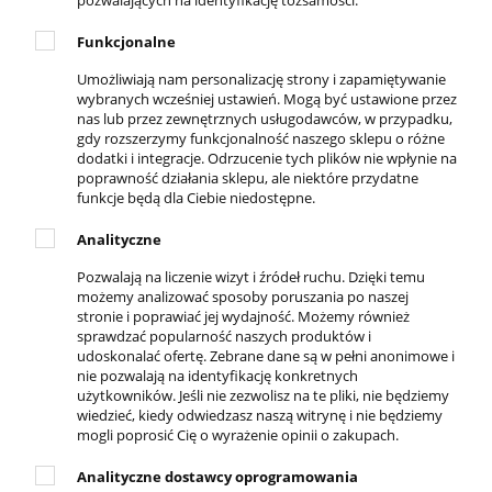
REGULAMINY
Funkcjonalne
Regulamin sklepu
Umożliwiają nam personalizację strony i zapamiętywanie
Zwroty i reklamacje
wybranych wcześniej ustawień. Mogą być ustawione przez
nas lub przez zewnętrznych usługodawców, w przypadku,
Polityka prywatności
gdy rozszerzymy funkcjonalność naszego sklepu o różne
dodatki i integracje. Odrzucenie tych plików nie wpłynie na
poprawność działania sklepu, ale niektóre przydatne
DLA KLIENTA
funkcje będą dla Ciebie niedostępne.
Kontakt
Analityczne
Twoje zamówienia
Pozwalają na liczenie wizyt i źródeł ruchu. Dzięki temu
możemy analizować sposoby poruszania po naszej
Ustawienia konta
stronie i poprawiać jej wydajność. Możemy również
sprawdzać popularność naszych produktów i
Ulubione
udoskonalać ofertę. Zebrane dane są w pełni anonimowe i
nie pozwalają na identyfikację konkretnych
Formy płatności
użytkowników. Jeśli nie zezwolisz na te pliki, nie będziemy
wiedzieć, kiedy odwiedzasz naszą witrynę i nie będziemy
Czas i koszty dostawy
mogli poprosić Cię o wyrażenie opinii o zakupach.
Czas realizacji zamówienia
Analityczne dostawcy oprogramowania