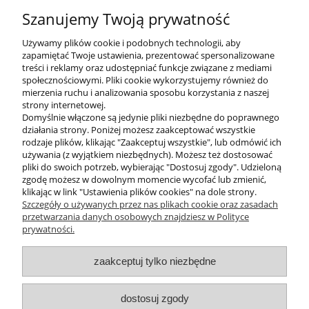
10,00 zł
Szanujemy Twoją prywatność
Używamy plików cookie i podobnych technologii, aby
do koszyka
zapamiętać Twoje ustawienia, prezentować spersonalizowane
treści i reklamy oraz udostępniać funkcje związane z mediami
społecznościowymi. Pliki cookie wykorzystujemy również do
mierzenia ruchu i analizowania sposobu korzystania z naszej
strony internetowej.
Domyślnie włączone są jedynie pliki niezbędne do poprawnego
działania strony. Poniżej możesz zaakceptować wszystkie
rodzaje plików, klikając "Zaakceptuj wszystkie", lub odmówić ich
używania (z wyjątkiem niezbędnych). Możesz też dostosować
pliki do swoich potrzeb, wybierając "Dostosuj zgody". Udzieloną
O FIRMIE
zgodę możesz w dowolnym momencie wycofać lub zmienić,
klikając w link "Ustawienia plików cookies" na dole strony.
Marka 4EVERFIT zadebiutowała na rynku
Szczegóły o używanych przez nas plikach cookie oraz zasadach
przetwarzania danych osobowych znajdziesz w Polityce
polskim w 2017 roku. Asortyment zawiera
prywatności.
produkty wykorzystywane do fitnessu,
różnych form treningu sportowego oraz
zaakceptuj tylko niezbędne
aktywnej rehabilitacji, łączące w sobie wysoką
jakość materiałów i wykonania, innowacyjność
dostosuj zgody
oraz niebanalne wzornictwo. Wyroby marki