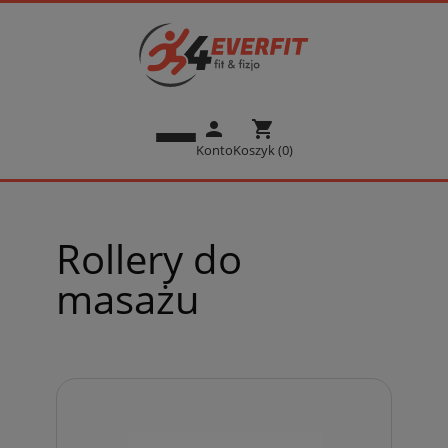
person
shopping_cart
Konto
Koszyk (0)
Rollery do
masażu