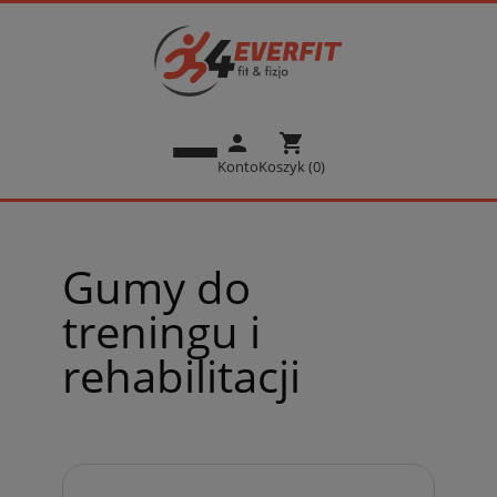
person
shopping_cart
Konto
Koszyk (0)
Gumy do
treningu i
rehabilitacji