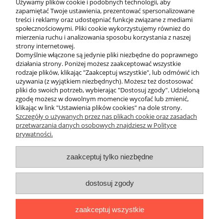
Używamy plików cookie i podobnych technologii, aby
wybierz opcję
zapamiętać Twoje ustawienia, prezentować spersonalizowane
treści i reklamy oraz udostępniać funkcje związane z mediami
społecznościowymi. Pliki cookie wykorzystujemy również do
mierzenia ruchu i analizowania sposobu korzystania z naszej
strony internetowej.
Domyślnie włączone są jedynie pliki niezbędne do poprawnego
działania strony. Poniżej możesz zaakceptować wszystkie
rodzaje plików, klikając "Zaakceptuj wszystkie", lub odmówić ich
używania (z wyjątkiem niezbędnych). Możesz też dostosować
pliki do swoich potrzeb, wybierając "Dostosuj zgody". Udzieloną
O FIRMIE
zgodę możesz w dowolnym momencie wycofać lub zmienić,
klikając w link "Ustawienia plików cookies" na dole strony.
Marka 4EVERFIT zadebiutowała na rynku
Szczegóły o używanych przez nas plikach cookie oraz zasadach
przetwarzania danych osobowych znajdziesz w Polityce
polskim w 2017 roku. Asortyment zawiera
prywatności.
produkty wykorzystywane do fitnessu,
różnych form treningu sportowego oraz
zaakceptuj tylko niezbędne
aktywnej rehabilitacji, łączące w sobie wysoką
jakość materiałów i wykonania, innowacyjność
dostosuj zgody
oraz niebanalne wzornictwo. Wyroby marki
4EVERFIT cieszą się popularnością w
gabinetach rehabilitacji, siłowniach, salach
zaakceptuj wszystkie