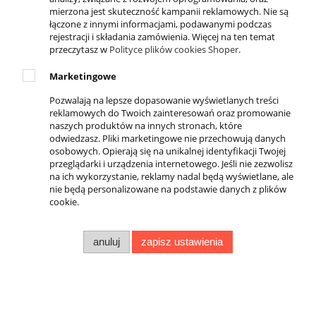
ul. Krakowska 69,
mierzona jest skuteczność kampanii reklamowych. Nie są
32-050 Skawina
łączone z innymi informacjami, podawanymi podczas
rejestracji i składania zamówienia. Więcej na ten temat
789-269-890
przeczytasz w
Polityce plików cookies Shoper
.
503-037-606
Marketingowe
info@4everfit.pl
Pozwalają na lepsze dopasowanie wyświetlanych treści
reklamowych do Twoich zainteresowań oraz promowanie
DOSTĘPNE PŁATNOŚCI
naszych produktów na innych stronach, które
odwiedzasz. Pliki marketingowe nie przechowują danych
osobowych. Opierają się na unikalnej identyfikacji Twojej
przeglądarki i urządzenia internetowego. Jeśli nie zezwolisz
na ich wykorzystanie, reklamy nadal będą wyświetlane, ale
nie będą personalizowane na podstawie danych z plików
cookie.
anuluj
zapisz ustawienia
NIP:
6791477723
REGON:
351454172
2023 © Wszystkie prawa zastrzeżone