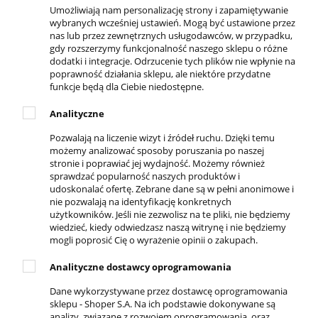
Umożliwiają nam personalizację strony i zapamiętywanie
Zwroty i reklamacje
wybranych wcześniej ustawień. Mogą być ustawione przez
nas lub przez zewnętrznych usługodawców, w przypadku,
Polityka prywatności
gdy rozszerzymy funkcjonalność naszego sklepu o różne
dodatki i integracje. Odrzucenie tych plików nie wpłynie na
poprawność działania sklepu, ale niektóre przydatne
DLA KLIENTA
funkcje będą dla Ciebie niedostępne.
Kontakt
Analityczne
Twoje zamówienia
Pozwalają na liczenie wizyt i źródeł ruchu. Dzięki temu
możemy analizować sposoby poruszania po naszej
Ustawienia konta
stronie i poprawiać jej wydajność. Możemy również
sprawdzać popularność naszych produktów i
Ulubione
udoskonalać ofertę. Zebrane dane są w pełni anonimowe i
nie pozwalają na identyfikację konkretnych
Formy płatności
użytkowników. Jeśli nie zezwolisz na te pliki, nie będziemy
wiedzieć, kiedy odwiedzasz naszą witrynę i nie będziemy
Czas i koszty dostawy
mogli poprosić Cię o wyrażenie opinii o zakupach.
Czas realizacji zamówienia
Analityczne dostawcy oprogramowania
Dane wykorzystywane przez dostawcę oprogramowania
KONTAKT
sklepu - Shoper S.A. Na ich podstawie dokonywane są
analizy, związane z rozwojem oprogramowania, oraz