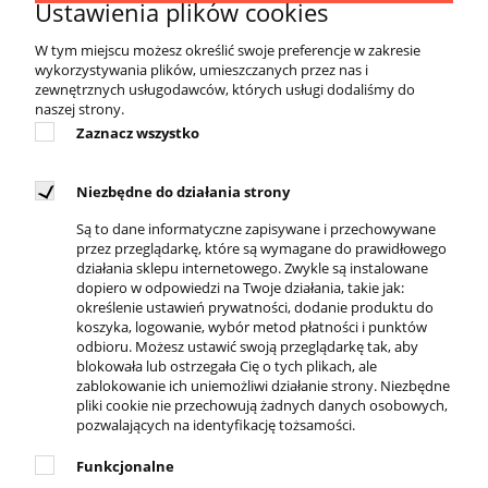
treningowych, jak również sprawdzają się w
Ustawienia plików cookies
indywidualnym użytkowaniu podczas
W tym miejscu możesz określić swoje preferencje w zakresie
uprawiania sportu bądź rekonwalescencji
wykorzystywania plików, umieszczanych przez nas i
pourazowej. Powstały dla osób aktywnych, dla
zewnętrznych usługodawców, których usługi dodaliśmy do
których dobra forma fizyczna to podstawa
naszej strony.
funkcjonowania, a troska o zdrowie stanowi
Zaznacz wszystko
ważny element ideologii życiowej.
Niezbędne do działania strony
Są to dane informatyczne zapisywane i przechowywane
przez przeglądarkę, które są wymagane do prawidłowego
działania sklepu internetowego. Zwykle są instalowane
dopiero w odpowiedzi na Twoje działania, takie jak:
określenie ustawień prywatności, dodanie produktu do
DOSTĘPNI KURIERZY
koszyka, logowanie, wybór metod płatności i punktów
odbioru. Możesz ustawić swoją przeglądarkę tak, aby
blokowała lub ostrzegała Cię o tych plikach, ale
zablokowanie ich uniemożliwi działanie strony. Niezbędne
pliki cookie nie przechowują żadnych danych osobowych,
pozwalających na identyfikację tożsamości.
REGULAMINY
Funkcjonalne
Regulamin sklepu