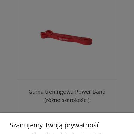
Guma treningowa Power Band
(różne szerokości)
Już od 10,36 zł
Szanujemy Twoją prywatność