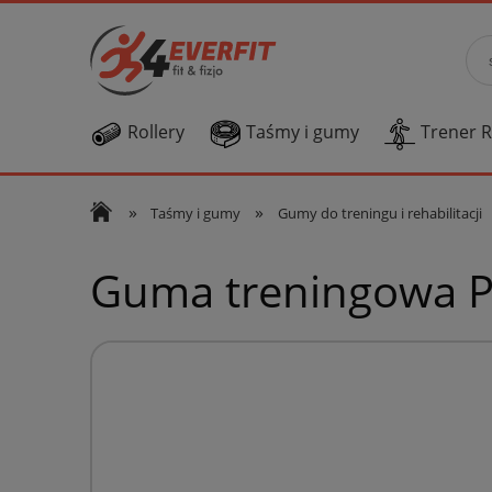
Rollery
Taśmy i gumy
Trener 
»
»
Taśmy i gumy
Gumy do treningu i rehabilitacji
Guma treningowa Po