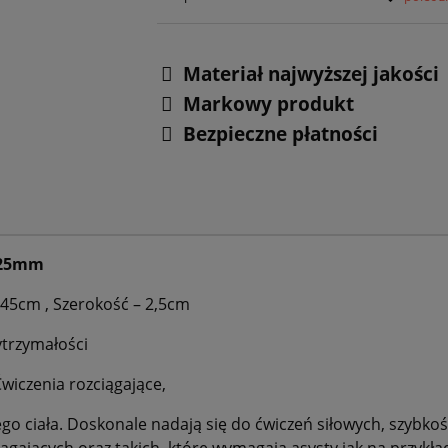
Materiał najwyższej jakości
Markowy produkt
Bezpieczne płatności
 25mm
,45cm , Szerokość – 2,5cm
trzymałości
Ćwiczenia rozciągające,
go ciała. Doskonale nadają się do ćwiczeń siłowych, szybk
iągających oraz takich, które wymagają asysty jak na przykł