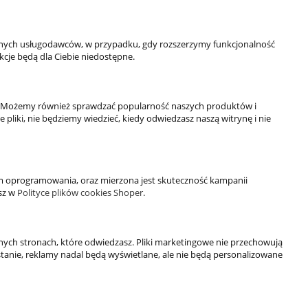
789-269-890
503-037-606
info@4everfit.pl
rznych usługodawców, w przypadku, gdy rozszerzymy funkcjonalność
kcje będą dla Ciebie niedostępne.
ość. Możemy również sprawdzać popularność naszych produktów i
 pliki, nie będziemy wiedzieć, kiedy odwiedzasz naszą witrynę i nie
m oprogramowania, oraz mierzona jest skuteczność kampanii
asz w
Polityce plików cookies Shoper
.
ch stronach, które odwiedzasz. Pliki marketingowe nie przechowują
zystanie, reklamy nadal będą wyświetlane, ale nie będą personalizowane