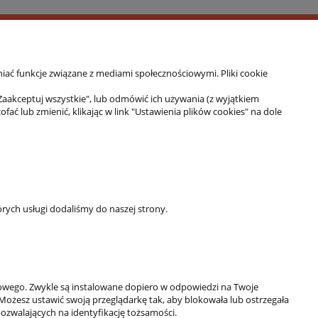
iać funkcje związane z mediami społecznościowymi. Pliki cookie
 do fitnessu, różnych form treningu sportowego
Zaakceptuj wszystkie", lub odmówić ich używania (z wyjątkiem
banalne wzornictwo. Wyroby marki 4EVERFIT cieszą
 lub zmienić, klikając w link "Ustawienia plików cookies" na dole
 w indywidualnym użytkowaniu podczas uprawiania
o podstawa funkcjonowania, a troska o zdrowie
rych usługi dodaliśmy do naszej strony.
KONTAKT
owego. Zwykle są instalowane dopiero w odpowiedzi na Twoje
ul. Krakowska 69,
Możesz ustawić swoją przeglądarkę tak, aby blokowała lub ostrzegała
32-050 Skawina
pozwalających na identyfikację tożsamości.