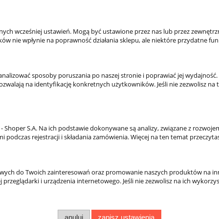
rywatności
Ustawienia konta
Ulubione
Formy płatności
anych wcześniej ustawień. Mogą być ustawione przez nas lub przez zewnęt
ików nie wpłynie na poprawność działania sklepu, ale niektóre przydatne fun
Czas i koszty dostawy
Czas realizacji zamówienia
y analizować sposoby poruszania po naszej stronie i poprawiać jej wydajn
walają na identyfikację konkretnych użytkowników. Jeśli nie zezwolisz na te
Shoper S.A. Na ich podstawie dokonywane są analizy, związane z rozwoje
 podczas rejestracji i składania zamówienia. Więcej na ten temat przeczyt
owych do Twoich zainteresowań oraz promowanie naszych produktów na inny
j przeglądarki i urządzenia internetowego. Jeśli nie zezwolisz na ich wykor
anuluj
zapisz ustawienia