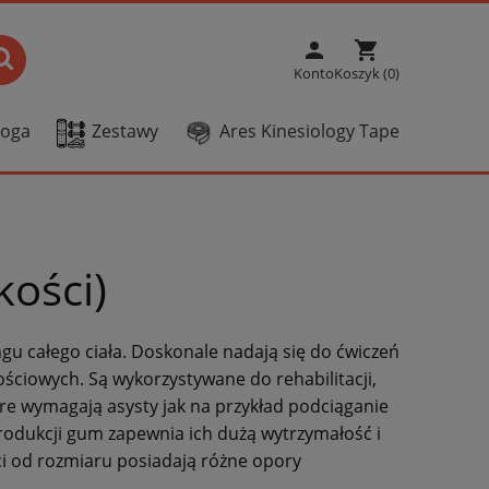
person
shopping_cart
Konto
Koszyk (0)
Joga
Zestawy
Ares Kinesiology Tape
ości)
gu całego ciała. Doskonale nadają się do ćwiczeń
ściowych. Są wykorzystywane do rehabilitacji,
óre wymagają asysty jak na przykład podciąganie
rodukcji gum zapewnia ich dużą wytrzymałość i
i od rozmiaru posiadają różne opory