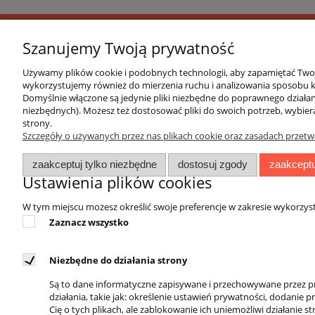
Szanujemy Twoją prywatność
O FIRMIE
Używamy plików cookie i podobnych technologii, aby zapamiętać Twoje
wykorzystujemy również do mierzenia ruchu i analizowania sposobu ko
Marka 4EVERFIT zadebiutowała na rynku polskim
Domyślnie włączone są jedynie pliki niezbędne do poprawnego działani
oraz aktywnej rehabilitacji, łączące w sobie wy
niezbędnych). Możesz też dostosować pliki do swoich potrzeb, wybier
strony.
się popularnością w gabinetach rehabilitacji, s
Szczegóły o używanych przez nas plikach cookie oraz zasadach przetw
sportu bądź rekonwalescencji pourazowej. Powst
stanowi ważny element ideologii życiowej.
zaakceptuj tylko niezbędne
dostosuj zgody
zaakceptu
Ustawienia plików cookies
W tym miejscu możesz określić swoje preferencje w zakresie wykorzys
Zaznacz wszystko
Niezbędne do działania strony
DOSTĘPNI KURIERZY
REGUL
Są to dane informatyczne zapisywane i przechowywane przez pr
Regulamin 
działania, takie jak: określenie ustawień prywatności, dodanie
Zwroty i r
Cię o tych plikach, ale zablokowanie ich uniemożliwi działanie