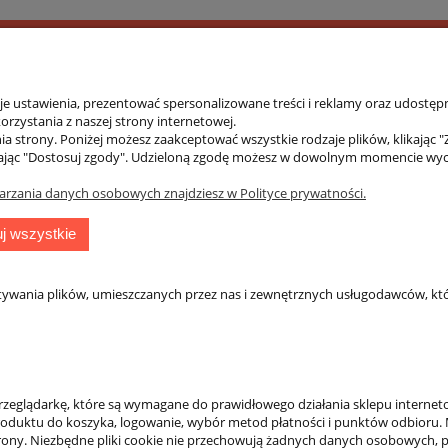
 ustawienia, prezentować spersonalizowane treści i reklamy oraz udostępn
rzystania z naszej strony internetowej.
 w 2017 roku. Asortyment zawiera produkty wykorzystywane
a strony. Poniżej możesz zaakceptować wszystkie rodzaje plików, klikając "
soką jakość materiałów i wykonania, innowacyjność oraz nie
ając "Dostosuj zgody". Udzieloną zgodę możesz w dowolnym momencie wycofać
iłowniach, salach treningowych, jak również sprawdzają się
arzania danych osobowych znajdziesz w Polityce prywatności.
ały dla osób aktywnych, dla których dobra forma fizyczna t
j wszystkie
tywania plików, umieszczanych przez nas i zewnętrznych usługodawców, któ
AMINY
DLA KLIENTA
zeglądarkę, które są wymagane do prawidłowego działania sklepu internet
sklepu
Kontakt
 produktu do koszyka, logowanie, wybór metod płatności i punktów odbioru. 
eklamacje
Twoje zamówienia
 strony. Niezbędne pliki cookie nie przechowują żadnych danych osobowych, 