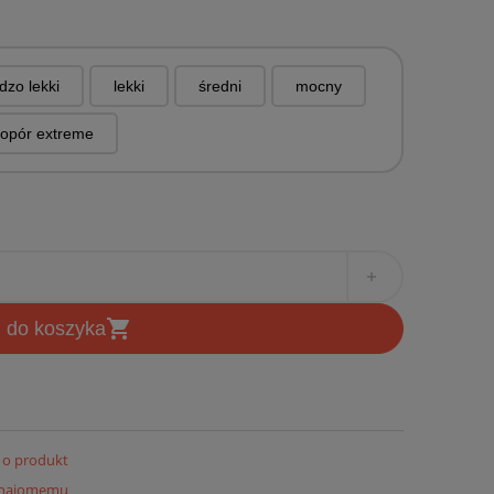
dzo lekki
lekki
średni
mocny
opór extreme
add
shopping_cart
j do koszyka
 o produkt
znajomemu