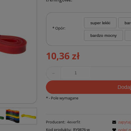
super lekki
bar
*
Opór:
bardzo mocny
10,36 zł
remove
D
oda
*
- Pole wymagane
Producent:
4everfit
zapytaj
Kod produktu:
RY9876-w
poleć 