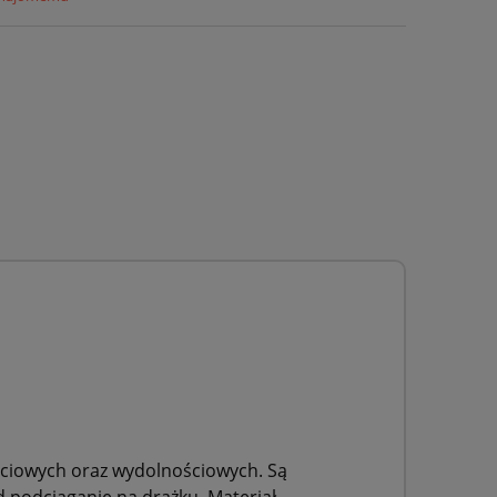
ościowych oraz wydolnościowych. Są
ad podciąganie na drążku. Materiał