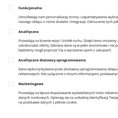
Polityka p
Funkcjonalne
Umożliwiają nam personalizację strony i zapamiętywanie wybr
naszego sklepu o różne dodatki i integracje. Odrzucenie tych pl
Analityczne
DOSTĘPNE PŁATNOŚCI
Pozwalają na liczenie wizyt i źródeł ruchu. Dzięki temu możem
udoskonalać ofertę. Zebrane dane są w pełni anonimowe i nie poz
będziemy mogli poprosić Cię o wyrażenie opinii o zakupach.
Analityczne dostawcy oprogramowania
Dane wykorzystywane przez dostawcę oprogramowania sklepu - 
reklamowych. Nie są łączone z innymi informacjami, podawanymi
Marketingowe
Pozwalają na lepsze dopasowanie wyświetlanych treści reklam
danych osobowych. Opierają się na unikalnej identyfikacji Twoje
na podstawie danych z plików cookie.