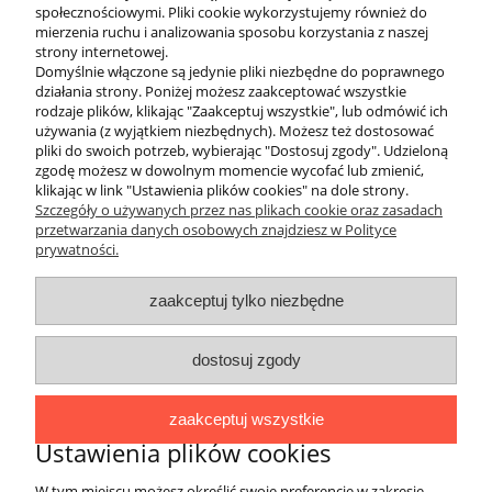
regulacja odległości) oraz mocne poliestrowe
społecznościowymi. Pliki cookie wykorzystujemy również do
pasy gwarantują wygodę i jakość użytkowania
mierzenia ruchu i analizowania sposobu korzystania z naszej
jednocześnie zapewniając trwałość produktu.
strony internetowej.
Małe wymiary po złożeniu i wygodne etui ułatwią
Domyślnie włączone są jedynie pliki niezbędne do poprawnego
transport i przechowywanie drabinki.
działania strony. Poniżej możesz zaakceptować wszystkie
rodzaje plików, klikając "Zaakceptuj wszystkie", lub odmówić ich
używania (z wyjątkiem niezbędnych). Możesz też dostosować
pliki do swoich potrzeb, wybierając "Dostosuj zgody". Udzieloną
zgodę możesz w dowolnym momencie wycofać lub zmienić,
klikając w link "Ustawienia plików cookies" na dole strony.
Szczegóły o używanych przez nas plikach cookie oraz zasadach
przetwarzania danych osobowych znajdziesz w Polityce
prywatności.
O FIRMIE
zaakceptuj tylko niezbędne
Marka 4EVERFIT zadebiutowała na rynku
polskim w 2017 roku. Asortyment zawiera
dostosuj zgody
produkty wykorzystywane do fitnessu,
różnych form treningu sportowego oraz
zaakceptuj wszystkie
aktywnej rehabilitacji, łączące w sobie wysoką
Ustawienia plików cookies
jakość materiałów i wykonania, innowacyjność
oraz niebanalne wzornictwo. Wyroby marki
W tym miejscu możesz określić swoje preferencje w zakresie