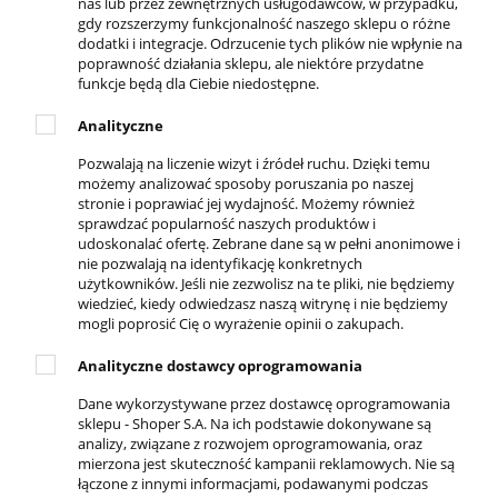
nas lub przez zewnętrznych usługodawców, w przypadku,
REGULAMINY
gdy rozszerzymy funkcjonalność naszego sklepu o różne
dodatki i integracje. Odrzucenie tych plików nie wpłynie na
Regulamin sklepu
poprawność działania sklepu, ale niektóre przydatne
Zwroty i reklamacje
funkcje będą dla Ciebie niedostępne.
Polityka prywatności
Analityczne
Pozwalają na liczenie wizyt i źródeł ruchu. Dzięki temu
DLA KLIENTA
możemy analizować sposoby poruszania po naszej
stronie i poprawiać jej wydajność. Możemy również
Kontakt
sprawdzać popularność naszych produktów i
Twoje zamówienia
udoskonalać ofertę. Zebrane dane są w pełni anonimowe i
Ustawienia konta
nie pozwalają na identyfikację konkretnych
użytkowników. Jeśli nie zezwolisz na te pliki, nie będziemy
Ulubione
wiedzieć, kiedy odwiedzasz naszą witrynę i nie będziemy
Formy płatności
mogli poprosić Cię o wyrażenie opinii o zakupach.
Czas i koszty dostawy
Analityczne dostawcy oprogramowania
Czas realizacji zamówienia
Dane wykorzystywane przez dostawcę oprogramowania
sklepu - Shoper S.A. Na ich podstawie dokonywane są
KONTAKT
analizy, związane z rozwojem oprogramowania, oraz
mierzona jest skuteczność kampanii reklamowych. Nie są
ul. Krakowska 69,
łączone z innymi informacjami, podawanymi podczas
32-050 Skawina