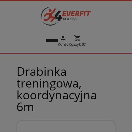
person
shopping_cart
Konto
Koszyk (0)
Drabinka
treningowa,
koordynacyjna
6m