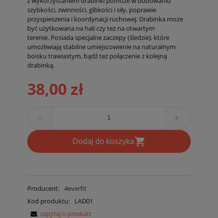
z wykorzystaniem drabinki pomoże w budowaniu
szybkości, zwinności, gibkości i siły, poprawie
przyspieszenia i koordynacji ruchowej. Drabinka może
być użytkowana na hali czy też na otwartym
terenie. Posiada specjalne zaczepy (śledzie), które
umożliwiają stabilne umiejscowienie na naturalnym
boisku trawiastym, bądź też połączenie z kolejną
drabinką.
38,00 zł
remove
add
shopping_cart
D
odaj do koszyka
Producent:
4everfit
Kod produktu:
LAD01
zapytaj o produkt