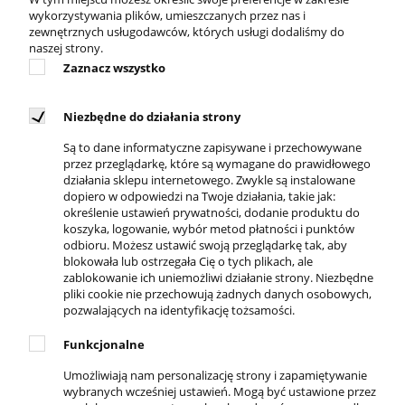
4EVERFIT cieszą się popularnością w
wykorzystywania plików, umieszczanych przez nas i
gabinetach rehabilitacji, siłowniach, salach
zewnętrznych usługodawców, których usługi dodaliśmy do
naszej strony.
treningowych, jak również sprawdzają się w
Zaznacz wszystko
indywidualnym użytkowaniu podczas
uprawiania sportu bądź rekonwalescencji
pourazowej. Powstały dla osób aktywnych, dla
Niezbędne do działania strony
których dobra forma fizyczna to podstawa
Są to dane informatyczne zapisywane i przechowywane
funkcjonowania, a troska o zdrowie stanowi
przez przeglądarkę, które są wymagane do prawidłowego
działania sklepu internetowego. Zwykle są instalowane
ważny element ideologii życiowej.
dopiero w odpowiedzi na Twoje działania, takie jak:
określenie ustawień prywatności, dodanie produktu do
koszyka, logowanie, wybór metod płatności i punktów
odbioru. Możesz ustawić swoją przeglądarkę tak, aby
blokowała lub ostrzegała Cię o tych plikach, ale
zablokowanie ich uniemożliwi działanie strony. Niezbędne
pliki cookie nie przechowują żadnych danych osobowych,
pozwalających na identyfikację tożsamości.
DOSTĘPNI KURIERZY
Funkcjonalne
Umożliwiają nam personalizację strony i zapamiętywanie
wybranych wcześniej ustawień. Mogą być ustawione przez