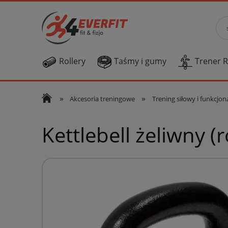
Rollery
Taśmy i gumy
Trener 
»
»
Akcesoria treningowe
Trening siłowy i funkcjon
Kettlebell żeliwny (