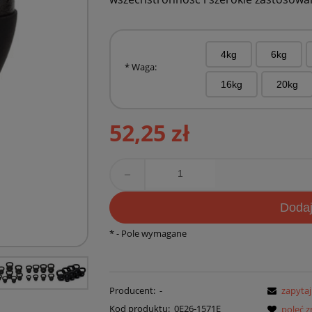
4kg
6kg
*
Waga:
16kg
20kg
52,25 zł
remove
D
oda
*
- Pole wymagane
Producent:
-
zapytaj
Kod produktu:
0E26-1571E
poleć 