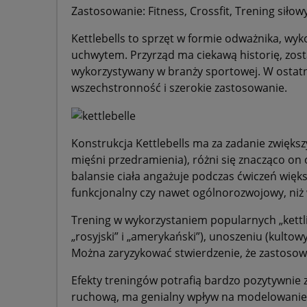
Zastosowanie: Fitness, Crossfit, Trening siłow
Kettlebells to sprzęt w formie odważnika, wy
uchwytem. Przyrząd ma ciekawą historię, zost
wykorzystywany w branży sportowej. W ostatn
wszechstronność i szerokie zastosowanie.
Konstrukcja Kettlebells ma za zadanie zwięks
mięśni przedramienia), różni się znacząco on
balansie ciała angażuje podczas ćwiczeń więks
funkcjonalny czy nawet ogólnorozwojowy, niż 
Trening w wykorzystaniem popularnych „kettli
„rosyjski” i „amerykański”), unoszeniu (kulto
Można zaryzykować stwierdzenie, że zastosowa
Efekty treningów potrafią bardzo pozytywnie za
ruchową, ma genialny wpływ na modelowanie s