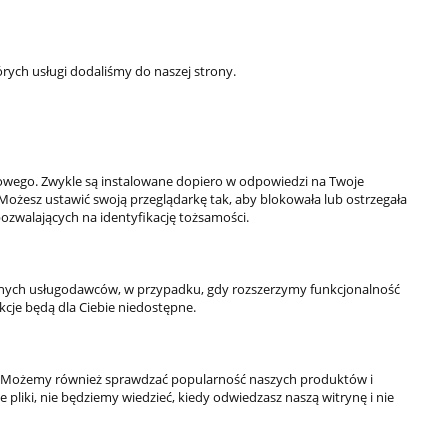
rych usługi dodaliśmy do naszej strony.
KONTAKT
owego. Zwykle są instalowane dopiero w odpowiedzi na Twoje
ul. Krakowska 69,
Możesz ustawić swoją przeglądarkę tak, aby blokowała lub ostrzegała
32-050 Skawina
pozwalających na identyfikację tożsamości.
789-269-890
503-037-606
info@4everfit.pl
rznych usługodawców, w przypadku, gdy rozszerzymy funkcjonalność
kcje będą dla Ciebie niedostępne.
ość. Możemy również sprawdzać popularność naszych produktów i
 pliki, nie będziemy wiedzieć, kiedy odwiedzasz naszą witrynę i nie