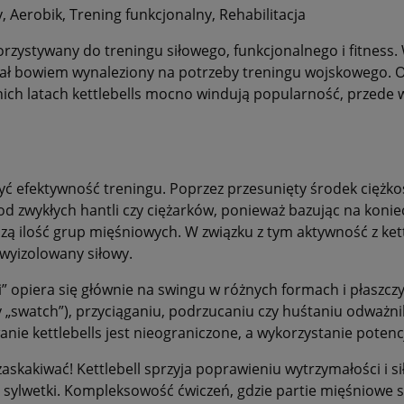
y, Aerobik, Trening funkcjonalny, Rehabilitacja
korzystywany do treningu siłowego, funkcjonalnego i fitnes
ał bowiem wynaleziony na potrzeby treningu wojskowego. Od 
ich latach kettlebells mocno windują popularność, przede 
zyć efektywność treningu. Poprzez przesunięty środek ciężko
 od zwykłych hantli czy ciężarków, ponieważ bazując na kon
zą ilość grup mięśniowych. W związku z tym aktywność z ket
wyizolowany siłowy.
” opiera się głównie na swingu w różnych formach i płaszcz
wy „swatch”), przyciąganiu, podrzucaniu czy huśtaniu odważn
nie kettlebells jest nieograniczone, a wykorzystanie potenc
skakiwać! Kettlebell sprzyja poprawieniu wytrzymałości i sił
ylwetki. Kompleksowość ćwiczeń, gdzie partie mięśniowe s