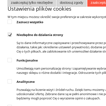
stanowi ważny element ideologii życiowej.
zaakceptuj tylko niezbędne
dostosuj zgody
zaakceptu
Ustawienia plików cookies
W tym miejscu możesz określić swoje preferencje w zakresie wykorzys
Zaznacz wszystko
Niezbędne do działania strony
DOSTĘPNI KURIERZY
REGUL
Są to dane informatyczne zapisywane i przechowywane przez pr
Regulamin 
działania, takie jak: określenie ustawień prywatności, dodanie
Zwroty i r
Cię o tych plikach, ale zablokowanie ich uniemożliwi działanie
Polityka p
Funkcjonalne
Umożliwiają nam personalizację strony i zapamiętywanie wybr
naszego sklepu o różne dodatki i integracje. Odrzucenie tych pl
Analityczne
DOSTĘPNE PŁATNOŚCI
Pozwalają na liczenie wizyt i źródeł ruchu. Dzięki temu możem
udoskonalać ofertę. Zebrane dane są w pełni anonimowe i nie poz
będziemy mogli poprosić Cię o wyrażenie opinii o zakupach.