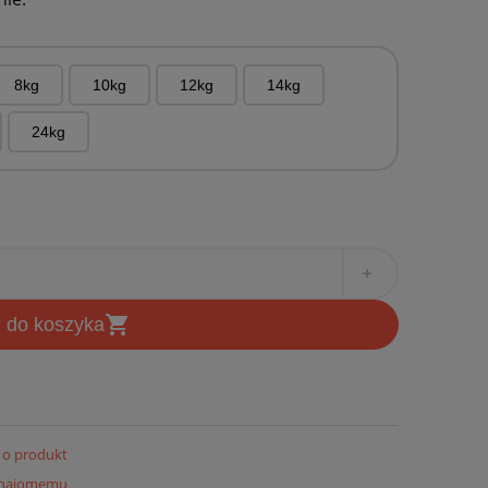
8kg
10kg
12kg
14kg
24kg
add
shopping_cart
j do koszyka
 o produkt
znajomemu