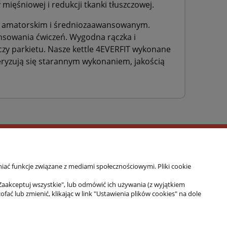
ięśniowej i redukcji tkanki tłuszczowej.
ngu amatorskim i średniozaawansowanym.
nsowania ćwiczeń. Wygodna rączka i
czy parkietu. Nasze kettle 4EVERFIT wykonane
teryzują się starannym wykonaniem, jakością
iać funkcje związane z mediami społecznościowymi. Pliki cookie
 do fitnessu, różnych form treningu sportowego
Zaakceptuj wszystkie", lub odmówić ich używania (z wyjątkiem
banalne wzornictwo. Wyroby marki 4EVERFIT cieszą
 lub zmienić, klikając w link "Ustawienia plików cookies" na dole
 w indywidualnym użytkowaniu podczas uprawiania
o podstawa funkcjonowania, a troska o zdrowie