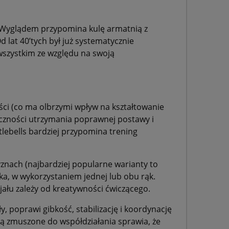
s. Wyglądem przypomina kulę armatnią z
lat 40’tych był już systematycznie
wszystkim ze względu na swoją
ści (co ma olbrzymi wpływ na kształtowanie
ieczności utrzymania poprawnej postawy i
tlebells bardziej przypomina trening
yznach (najbardziej popularne warianty to
ika, w wykorzystaniem jednej lub obu rąk.
jału zależy od kreatywności ćwiczącego.
y, poprawi gibkość, stabilizację i koordynację
ą zmuszone do współdziałania sprawia, że