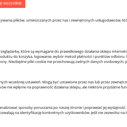
j wszystkie
tywania plików, umieszczanych przez nas i zewnętrznych usługodawców, któ
AMINY
DLA KLIENTA
zeglądarkę, które są wymagane do prawidłowego działania sklepu internet
sklepu
Kontakt
 produktu do koszyka, logowanie, wybór metod płatności i punktów odbioru. 
eklamacje
Twoje zamówienia
 strony. Niezbędne pliki cookie nie przechowują żadnych danych osobowych, 
rywatności
Ustawienia konta
Ulubione
Formy płatności
anych wcześniej ustawień. Mogą być ustawione przez nas lub przez zewnęt
ików nie wpłynie na poprawność działania sklepu, ale niektóre przydatne fun
Czas i koszty dostawy
Czas realizacji zamówienia
y analizować sposoby poruszania po naszej stronie i poprawiać jej wydajn
walają na identyfikację konkretnych użytkowników. Jeśli nie zezwolisz na te