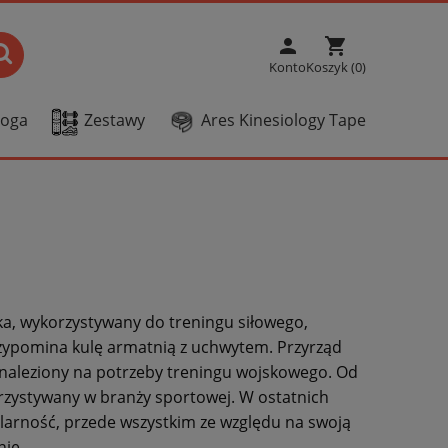
person
shopping_cart
Konto
Koszyk (0)
Joga
Zestawy
Ares Kinesiology Tape
ika, wykorzystywany do treningu siłowego,
rzypomina kulę armatnią z uchwytem. Przyrząd
ynaleziony na potrzeby treningu wojskowego. Od
orzystywany w branży sportowej. W ostatnich
larność, przede wszystkim ze względu na swoją
nie.