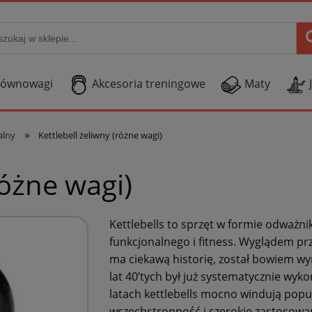
Równowagi
Akcesoria treningowe
Maty
»
alny
Kettlebell żeliwny (różne wagi)
różne wagi)
Kettlebells to sprzęt w formie odważn
funkcjonalnego i fitness. Wyglądem p
ma ciekawą historię, został bowiem w
lat 40’tych był już systematycznie wyk
latach kettlebells mocno windują popu
wszechstronność i szerokie zastosowa