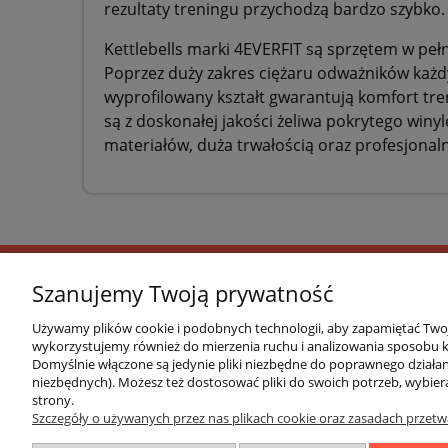
rezultaty treningu przychodzą bardzo szybko.
Kettlebells marki 4EVERFIT są sprzętem w pe
Poprzez duży zakres ciężaru odważników każ
wyprofilowany kształt gwarantują komfort tre
są z doskonałej jakości żeliwa pokrytego win
materiałów, duża trwałością oraz profesjonaln
Szanujemy Twoją prywatność
O FIRMIE
Używamy plików cookie i podobnych technologii, aby zapamiętać Twoje
wykorzystujemy również do mierzenia ruchu i analizowania sposobu ko
Marka 4EVERFIT zadebiutowała na rynku polskim
Domyślnie włączone są jedynie pliki niezbędne do poprawnego działani
oraz aktywnej rehabilitacji, łączące w sobie wy
niezbędnych). Możesz też dostosować pliki do swoich potrzeb, wybier
strony.
się popularnością w gabinetach rehabilitacji, s
Szczegóły o używanych przez nas plikach cookie oraz zasadach przetw
sportu bądź rekonwalescencji pourazowej. Powst