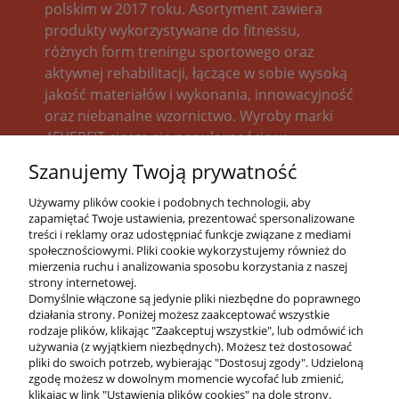
polskim w 2017 roku. Asortyment zawiera
produkty wykorzystywane do fitnessu,
różnych form treningu sportowego oraz
aktywnej rehabilitacji, łączące w sobie wysoką
jakość materiałów i wykonania, innowacyjność
oraz niebanalne wzornictwo. Wyroby marki
4EVERFIT cieszą się popularnością w
gabinetach rehabilitacji, siłowniach, salach
Szanujemy Twoją prywatność
treningowych, jak również sprawdzają się w
indywidualnym użytkowaniu podczas
Używamy plików cookie i podobnych technologii, aby
zapamiętać Twoje ustawienia, prezentować spersonalizowane
uprawiania sportu bądź rekonwalescencji
treści i reklamy oraz udostępniać funkcje związane z mediami
pourazowej. Powstały dla osób aktywnych, dla
społecznościowymi. Pliki cookie wykorzystujemy również do
których dobra forma fizyczna to podstawa
mierzenia ruchu i analizowania sposobu korzystania z naszej
strony internetowej.
funkcjonowania, a troska o zdrowie stanowi
Domyślnie włączone są jedynie pliki niezbędne do poprawnego
ważny element ideologii życiowej.
działania strony. Poniżej możesz zaakceptować wszystkie
rodzaje plików, klikając "Zaakceptuj wszystkie", lub odmówić ich
używania (z wyjątkiem niezbędnych). Możesz też dostosować
pliki do swoich potrzeb, wybierając "Dostosuj zgody". Udzieloną
zgodę możesz w dowolnym momencie wycofać lub zmienić,
klikając w link "Ustawienia plików cookies" na dole strony.