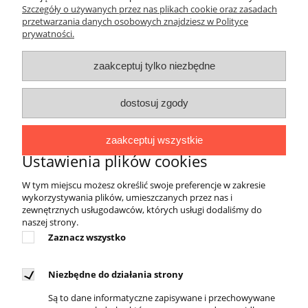
Szczegóły o używanych przez nas plikach cookie oraz zasadach
przetwarzania danych osobowych znajdziesz w Polityce
DOSTĘPNI KURIERZY
prywatności.
zaakceptuj tylko niezbędne
dostosuj zgody
REGULAMINY
Regulamin sklepu
zaakceptuj wszystkie
Zwroty i reklamacje
Ustawienia plików cookies
Polityka prywatności
W tym miejscu możesz określić swoje preferencje w zakresie
wykorzystywania plików, umieszczanych przez nas i
zewnętrznych usługodawców, których usługi dodaliśmy do
DLA KLIENTA
naszej strony.
Zaznacz wszystko
Kontakt
Twoje zamówienia
Niezbędne do działania strony
Ustawienia konta
Są to dane informatyczne zapisywane i przechowywane