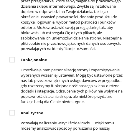
przez przeglądarkę, które są wymagane do prawidłowego
Ulubione
działania sklepu internetowego. Zwykle są instalowane
dopiero w odpowiedzi na Twoje działania, takie jak:
Formy płatności
określenie ustawień prywatności, dodanie produktu do
Czas i koszty dostawy
koszyka, logowanie, wybór metod płatności i punktów
odbioru. Możesz ustawić swoją przeglądarkę tak, aby
Czas realizacji zamówienia
blokowała lub ostrzegała Cię o tych plikach, ale
zablokowanie ich uniemożliwi działanie strony. Niezbędne
pliki cookie nie przechowują żadnych danych osobowych,
pozwalających na identyfikację tożsamości.
KONTAKT
Funkcjonalne
ul. Krakowska 69,
32-050 Skawina
Umożliwiają nam personalizację strony i zapamiętywanie
wybranych wcześniej ustawień. Mogą być ustawione przez
789-269-890
nas lub przez zewnętrznych usługodawców, w przypadku,
503-037-606
gdy rozszerzymy funkcjonalność naszego sklepu o różne
dodatki i integracje. Odrzucenie tych plików nie wpłynie na
info@4everfit.pl
poprawność działania sklepu, ale niektóre przydatne
funkcje będą dla Ciebie niedostępne.
DOSTĘPNE PŁATNOŚCI
Analityczne
Pozwalają na liczenie wizyt i źródeł ruchu. Dzięki temu
możemy analizować sposoby poruszania po naszej