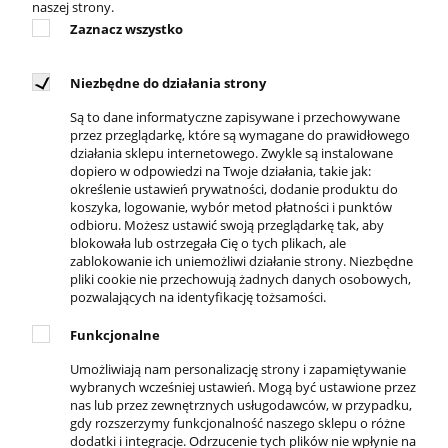
naszej strony.
treningowych, jak również sprawdzają się w
Zaznacz wszystko
indywidualnym użytkowaniu podczas
uprawiania sportu bądź rekonwalescencji
pourazowej. Powstały dla osób aktywnych, dla
Niezbędne do działania strony
których dobra forma fizyczna to podstawa
Są to dane informatyczne zapisywane i przechowywane
funkcjonowania, a troska o zdrowie stanowi
przez przeglądarkę, które są wymagane do prawidłowego
działania sklepu internetowego. Zwykle są instalowane
ważny element ideologii życiowej.
dopiero w odpowiedzi na Twoje działania, takie jak:
określenie ustawień prywatności, dodanie produktu do
koszyka, logowanie, wybór metod płatności i punktów
odbioru. Możesz ustawić swoją przeglądarkę tak, aby
blokowała lub ostrzegała Cię o tych plikach, ale
zablokowanie ich uniemożliwi działanie strony. Niezbędne
pliki cookie nie przechowują żadnych danych osobowych,
pozwalających na identyfikację tożsamości.
DOSTĘPNI KURIERZY
Funkcjonalne
Umożliwiają nam personalizację strony i zapamiętywanie
wybranych wcześniej ustawień. Mogą być ustawione przez
nas lub przez zewnętrznych usługodawców, w przypadku,
REGULAMINY
gdy rozszerzymy funkcjonalność naszego sklepu o różne
dodatki i integracje. Odrzucenie tych plików nie wpłynie na
Regulamin sklepu