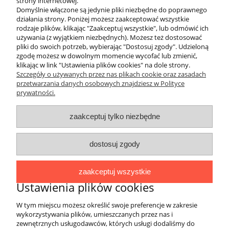
strony internetowej.
Opis
Koszty dostawy
Opinie
Domyślnie włączone są jedynie pliki niezbędne do poprawnego
działania strony. Poniżej możesz zaakceptować wszystkie
4EVERFIT
rodzaje plików, klikając "Zaakceptuj wszystkie", lub odmówić ich
używania (z wyjątkiem niezbędnych). Możesz też dostosować
pliki do swoich potrzeb, wybierając "Dostosuj zgody". Udzieloną
zgodę możesz w dowolnym momencie wycofać lub zmienić,
klikając w link "Ustawienia plików cookies" na dole strony.
Szczegóły o używanych przez nas plikach cookie oraz zasadach
przetwarzania danych osobowych znajdziesz w Polityce
prywatności.
O FIRMIE
zaakceptuj tylko niezbędne
Marka 4EVERFIT zadebiutowała na rynku
polskim w 2017 roku. Asortyment zawiera
dostosuj zgody
produkty wykorzystywane do fitnessu,
różnych form treningu sportowego oraz
zaakceptuj wszystkie
aktywnej rehabilitacji, łączące w sobie wysoką
Ustawienia plików cookies
jakość materiałów i wykonania, innowacyjność
oraz niebanalne wzornictwo. Wyroby marki
W tym miejscu możesz określić swoje preferencje w zakresie
4EVERFIT cieszą się popularnością w
wykorzystywania plików, umieszczanych przez nas i
gabinetach rehabilitacji, siłowniach, salach
zewnętrznych usługodawców, których usługi dodaliśmy do