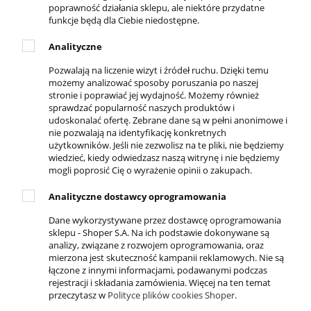
poprawność działania sklepu, ale niektóre przydatne
Zwroty i reklamacje
funkcje będą dla Ciebie niedostępne.
Polityka prywatności
Analityczne
Pozwalają na liczenie wizyt i źródeł ruchu. Dzięki temu
DLA KLIENTA
możemy analizować sposoby poruszania po naszej
stronie i poprawiać jej wydajność. Możemy również
Kontakt
sprawdzać popularność naszych produktów i
Twoje zamówienia
udoskonalać ofertę. Zebrane dane są w pełni anonimowe i
Ustawienia konta
nie pozwalają na identyfikację konkretnych
użytkowników. Jeśli nie zezwolisz na te pliki, nie będziemy
Ulubione
wiedzieć, kiedy odwiedzasz naszą witrynę i nie będziemy
Formy płatności
mogli poprosić Cię o wyrażenie opinii o zakupach.
Czas i koszty dostawy
Analityczne dostawcy oprogramowania
Czas realizacji zamówienia
Dane wykorzystywane przez dostawcę oprogramowania
sklepu - Shoper S.A. Na ich podstawie dokonywane są
KONTAKT
analizy, związane z rozwojem oprogramowania, oraz
mierzona jest skuteczność kampanii reklamowych. Nie są
ul. Krakowska 69,
łączone z innymi informacjami, podawanymi podczas
32-050 Skawina
rejestracji i składania zamówienia. Więcej na ten temat
789-269-890
przeczytasz w
Polityce plików cookies Shoper
.
503-037-606