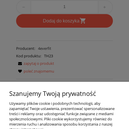
remove
add
shopping_cart
D
odaj do koszyka
Producent:
4everfit
Kod produktu:
TH23
zapytaj o produkt
poleć znajomemu
Szanujemy Twoją prywatność
Materiał najwyższej jakości
Markowy produkt
Używamy plików cookie i podobnych technologii, aby
zapamiętać Twoje ustawienia, prezentować spersonalizowane
Bezpieczne płatności
treści i reklamy oraz udostępniać funkcje związane z mediami
społecznościowymi. Pliki cookie wykorzystujemy również do
mierzenia ruchu i analizowania sposobu korzystania z naszej