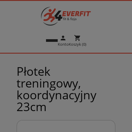
person
shopping_cart
Konto
Koszyk (0)
Płotek
treningowy,
koordynacyjny
23cm