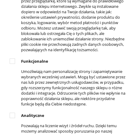
przez przeglądarkę, które są wymagane do prawidłowego
Ulubione
działania sklepu internetowego. Zwykle są instalowane
dopiero w odpowiedzi na Twoje działania, takie jak:
Formy płatności
określenie ustawień prywatności, dodanie produktu do
Czas i koszty dostawy
koszyka, logowanie, wybór metod płatności i punktów
odbioru. Możesz ustawić swoją przeglądarkę tak, aby
Czas realizacji zamówienia
blokowała lub ostrzegała Cię o tych plikach, ale
zablokowanie ich uniemożliwi działanie strony. Niezbędne
pliki cookie nie przechowują żadnych danych osobowych,
pozwalających na identyfikację tożsamości.
KONTAKT
Funkcjonalne
ul. Krakowska 69,
32-050 Skawina
Umożliwiają nam personalizację strony i zapamiętywanie
wybranych wcześniej ustawień. Mogą być ustawione przez
789-269-890
nas lub przez zewnętrznych usługodawców, w przypadku,
503-037-606
gdy rozszerzymy funkcjonalność naszego sklepu o różne
dodatki i integracje. Odrzucenie tych plików nie wpłynie na
info@4everfit.pl
poprawność działania sklepu, ale niektóre przydatne
funkcje będą dla Ciebie niedostępne.
DOSTĘPNE PŁATNOŚCI
Analityczne
Pozwalają na liczenie wizyt i źródeł ruchu. Dzięki temu
możemy analizować sposoby poruszania po naszej