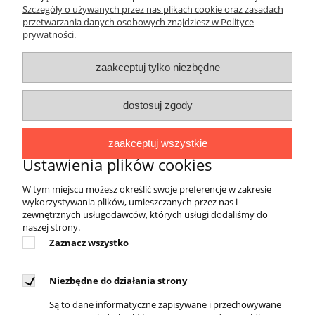
Szczegóły o używanych przez nas plikach cookie oraz zasadach
przetwarzania danych osobowych znajdziesz w Polityce
DOSTĘPNI KURIERZY
prywatności.
zaakceptuj tylko niezbędne
dostosuj zgody
REGULAMINY
Regulamin sklepu
zaakceptuj wszystkie
Zwroty i reklamacje
Ustawienia plików cookies
Polityka prywatności
W tym miejscu możesz określić swoje preferencje w zakresie
wykorzystywania plików, umieszczanych przez nas i
zewnętrznych usługodawców, których usługi dodaliśmy do
DLA KLIENTA
naszej strony.
Zaznacz wszystko
Kontakt
Twoje zamówienia
Niezbędne do działania strony
Ustawienia konta
Są to dane informatyczne zapisywane i przechowywane