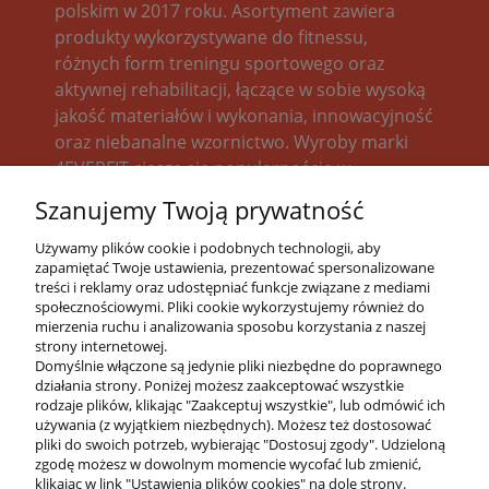
polskim w 2017 roku. Asortyment zawiera
produkty wykorzystywane do fitnessu,
różnych form treningu sportowego oraz
aktywnej rehabilitacji, łączące w sobie wysoką
jakość materiałów i wykonania, innowacyjność
oraz niebanalne wzornictwo. Wyroby marki
4EVERFIT cieszą się popularnością w
gabinetach rehabilitacji, siłowniach, salach
Szanujemy Twoją prywatność
treningowych, jak również sprawdzają się w
indywidualnym użytkowaniu podczas
Używamy plików cookie i podobnych technologii, aby
zapamiętać Twoje ustawienia, prezentować spersonalizowane
uprawiania sportu bądź rekonwalescencji
treści i reklamy oraz udostępniać funkcje związane z mediami
pourazowej. Powstały dla osób aktywnych, dla
społecznościowymi. Pliki cookie wykorzystujemy również do
których dobra forma fizyczna to podstawa
mierzenia ruchu i analizowania sposobu korzystania z naszej
strony internetowej.
funkcjonowania, a troska o zdrowie stanowi
Domyślnie włączone są jedynie pliki niezbędne do poprawnego
ważny element ideologii życiowej.
działania strony. Poniżej możesz zaakceptować wszystkie
rodzaje plików, klikając "Zaakceptuj wszystkie", lub odmówić ich
używania (z wyjątkiem niezbędnych). Możesz też dostosować
pliki do swoich potrzeb, wybierając "Dostosuj zgody". Udzieloną
zgodę możesz w dowolnym momencie wycofać lub zmienić,
klikając w link "Ustawienia plików cookies" na dole strony.