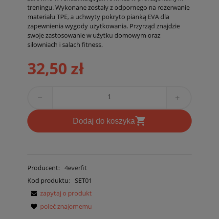
treningu. Wykonane zostały z odpornego na rozerwanie
materiału TPE, a uchwyty pokryto pianką EVA dla
zapewnienia wygody użytkowania. Przyrząd znajdzie
swoje zastosowanie w użytku domowym oraz
siłowniach i salach fitness.
32,50 zł
remove
add
shopping_cart
D
odaj do koszyka
Producent:
4everfit
Kod produktu:
SET01
zapytaj o produkt
poleć znajomemu