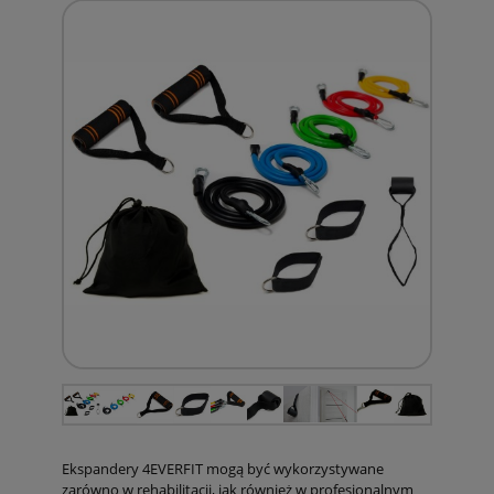
Ekspandery 4EVERFIT mogą być wykorzystywane
zarówno w rehabilitacji, jak również w profesjonalnym