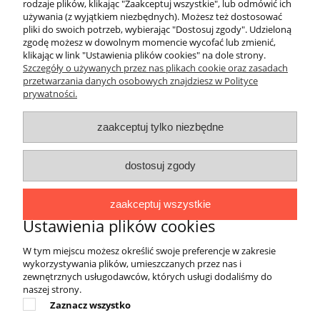
rodzaje plików, klikając "Zaakceptuj wszystkie", lub odmówić ich
używania (z wyjątkiem niezbędnych). Możesz też dostosować
pliki do swoich potrzeb, wybierając "Dostosuj zgody". Udzieloną
zgodę możesz w dowolnym momencie wycofać lub zmienić,
klikając w link "Ustawienia plików cookies" na dole strony.
Szczegóły o używanych przez nas plikach cookie oraz zasadach
przetwarzania danych osobowych znajdziesz w Polityce
prywatności.
O FIRMIE
zaakceptuj tylko niezbędne
Marka 4EVERFIT zadebiutowała na rynku
polskim w 2017 roku. Asortyment zawiera
dostosuj zgody
produkty wykorzystywane do fitnessu,
różnych form treningu sportowego oraz
zaakceptuj wszystkie
aktywnej rehabilitacji, łączące w sobie wysoką
Ustawienia plików cookies
jakość materiałów i wykonania, innowacyjność
oraz niebanalne wzornictwo. Wyroby marki
W tym miejscu możesz określić swoje preferencje w zakresie
4EVERFIT cieszą się popularnością w
wykorzystywania plików, umieszczanych przez nas i
gabinetach rehabilitacji, siłowniach, salach
zewnętrznych usługodawców, których usługi dodaliśmy do
naszej strony.
treningowych, jak również sprawdzają się w
Zaznacz wszystko
indywidualnym użytkowaniu podczas