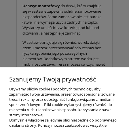
Uchwyt montażowy
do drzwi, który znajduje
się w zestawie zapewnia solidne zamocowanie
ekspanderów. Samo zamocowanie jest bardzo
łatwe i nie wymaga użycia żadnych narzędzi.
Wystarczy umieścić tzw. kotwicę pod lub nad
drzwiami , a następnie je zamknąć.
W zestawie znajduje się również worek, dzięki
czemu możesz przechowywać cały zestaw bez
ryzyka zgubienia jego poszczególnych
elementów. Dodatkowym atutem worka jest
mobilność zestawu. Teraz możesz ćwiczyć nawet
będąc w podróży !
Szanujemy Twoją prywatność
W skład zestawu 11w1 wchodzi :
-5 ekspanderów o różnych oporach
Używamy plików cookie i podobnych technologii, aby
zapamiętać Twoje ustawienia, prezentować spersonalizowane
-2 uchwyty z pianką neoprenową
treści i reklamy oraz udostępniać funkcje związane z mediami
społecznościowymi. Pliki cookie wykorzystujemy również do
-2 uchwyty paskowe na nogi
mierzenia ruchu i analizowania sposobu korzystania z naszej
strony internetowej.
-1 zaczep montażowy do drzwi
Domyślnie włączone są jedynie pliki niezbędne do poprawnego
-1 worek transportowy
działania strony. Poniżej możesz zaakceptować wszystkie