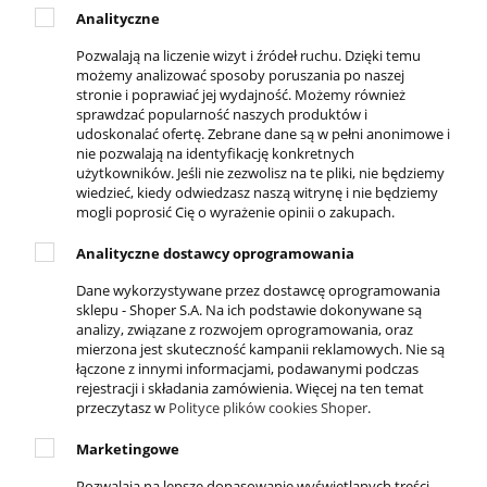
Analityczne
Pozwalają na liczenie wizyt i źródeł ruchu. Dzięki temu
DLA KLIENTA
możemy analizować sposoby poruszania po naszej
stronie i poprawiać jej wydajność. Możemy również
Kontakt
sprawdzać popularność naszych produktów i
Twoje zamówienia
udoskonalać ofertę. Zebrane dane są w pełni anonimowe i
Ustawienia konta
nie pozwalają na identyfikację konkretnych
użytkowników. Jeśli nie zezwolisz na te pliki, nie będziemy
Ulubione
wiedzieć, kiedy odwiedzasz naszą witrynę i nie będziemy
Formy płatności
mogli poprosić Cię o wyrażenie opinii o zakupach.
Czas i koszty dostawy
Analityczne dostawcy oprogramowania
Czas realizacji zamówienia
Dane wykorzystywane przez dostawcę oprogramowania
sklepu - Shoper S.A. Na ich podstawie dokonywane są
KONTAKT
analizy, związane z rozwojem oprogramowania, oraz
mierzona jest skuteczność kampanii reklamowych. Nie są
ul. Krakowska 69,
łączone z innymi informacjami, podawanymi podczas
32-050 Skawina
rejestracji i składania zamówienia. Więcej na ten temat
789-269-890
przeczytasz w
Polityce plików cookies Shoper
.
503-037-606
Marketingowe
info@4everfit.pl
Pozwalają na lepsze dopasowanie wyświetlanych treści