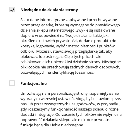
uprawiania sportu bądź rekonwalescencji
pourazowej. Powstały dla osób aktywnych, dla
Niezbędne do działania strony
których dobra forma fizyczna to podstawa
Są to dane informatyczne zapisywane i przechowywane
funkcjonowania, a troska o zdrowie stanowi
przez przeglądarkę, które są wymagane do prawidłowego
działania sklepu internetowego. Zwykle są instalowane
ważny element ideologii życiowej.
dopiero w odpowiedzi na Twoje działania, takie jak:
określenie ustawień prywatności, dodanie produktu do
koszyka, logowanie, wybór metod płatności i punktów
odbioru. Możesz ustawić swoją przeglądarkę tak, aby
blokowała lub ostrzegała Cię o tych plikach, ale
zablokowanie ich uniemożliwi działanie strony. Niezbędne
pliki cookie nie przechowują żadnych danych osobowych,
pozwalających na identyfikację tożsamości.
DOSTĘPNI KURIERZY
Funkcjonalne
Umożliwiają nam personalizację strony i zapamiętywanie
wybranych wcześniej ustawień. Mogą być ustawione przez
nas lub przez zewnętrznych usługodawców, w przypadku,
REGULAMINY
gdy rozszerzymy funkcjonalność naszego sklepu o różne
dodatki i integracje. Odrzucenie tych plików nie wpłynie na
Regulamin sklepu
poprawność działania sklepu, ale niektóre przydatne
Zwroty i reklamacje
funkcje będą dla Ciebie niedostępne.
Polityka prywatności