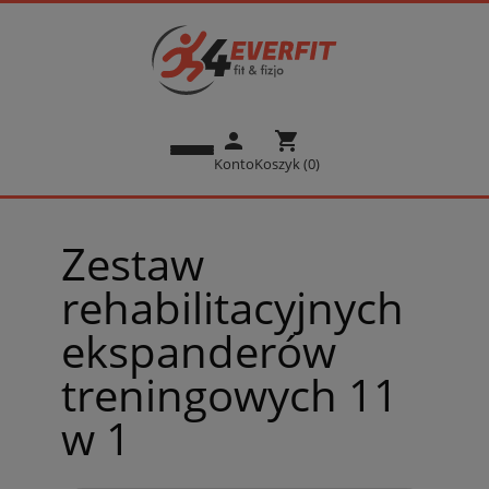
person
shopping_cart
Konto
Koszyk (0)
Zestaw
rehabilitacyjnych
ekspanderów
treningowych 11
w 1