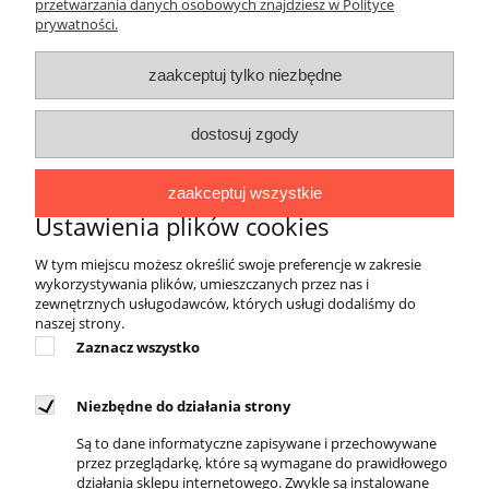
przetwarzania danych osobowych znajdziesz w Polityce
prywatności.
O FIRMIE
zaakceptuj tylko niezbędne
Marka 4EVERFIT zadebiutowała na rynku
polskim w 2017 roku. Asortyment zawiera
dostosuj zgody
produkty wykorzystywane do fitnessu,
różnych form treningu sportowego oraz
zaakceptuj wszystkie
aktywnej rehabilitacji, łączące w sobie wysoką
Ustawienia plików cookies
jakość materiałów i wykonania, innowacyjność
oraz niebanalne wzornictwo. Wyroby marki
W tym miejscu możesz określić swoje preferencje w zakresie
4EVERFIT cieszą się popularnością w
wykorzystywania plików, umieszczanych przez nas i
gabinetach rehabilitacji, siłowniach, salach
zewnętrznych usługodawców, których usługi dodaliśmy do
naszej strony.
treningowych, jak również sprawdzają się w
Zaznacz wszystko
indywidualnym użytkowaniu podczas
uprawiania sportu bądź rekonwalescencji
pourazowej. Powstały dla osób aktywnych, dla
Niezbędne do działania strony
których dobra forma fizyczna to podstawa
Są to dane informatyczne zapisywane i przechowywane
funkcjonowania, a troska o zdrowie stanowi
przez przeglądarkę, które są wymagane do prawidłowego
działania sklepu internetowego. Zwykle są instalowane
ważny element ideologii życiowej.