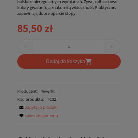
boiska o nieregularnych wymiarach. Żywe, odblaskowe
kolory gwarantują znakomitą widoczność. Praktyczne,
zapewniają dobre oparcie stopy.
85,50 zł
remove
add
shopping_cart
D
odaj do koszyka
Producent:
4everfit
Kod produktu:
TC02
zapytaj o produkt
poleć znajomemu