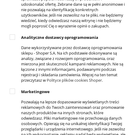
Twoje zamówienia
udoskonalać ofertę. Zebrane dane są w pełni anonimowe i
Ustawienia konta
nie pozwalają na identyfikację konkretnych
użytkowników. Jeśli nie zezwolisz na te pliki, nie będziemy
Ulubione
wiedzieć, kiedy odwiedzasz naszą witrynę i nie będziemy
Formy płatności
mogli poprosić Cię o wyrażenie opinii o zakupach.
Czas i koszty dostawy
Analityczne dostawcy oprogramowania
Czas realizacji zamówienia
Dane wykorzystywane przez dostawcę oprogramowania
sklepu - Shoper S.A. Na ich podstawie dokonywane są
KONTAKT
analizy, związane z rozwojem oprogramowania, oraz
mierzona jest skuteczność kampanii reklamowych. Nie są
ul. Krakowska 69,
łączone z innymi informacjami, podawanymi podczas
32-050 Skawina
rejestracji i składania zamówienia. Więcej na ten temat
789-269-890
przeczytasz w
Polityce plików cookies Shoper
.
503-037-606
Marketingowe
info@4everfit.pl
Pozwalają na lepsze dopasowanie wyświetlanych treści
reklamowych do Twoich zainteresowań oraz promowanie
DOSTĘPNE PŁATNOŚCI
naszych produktów na innych stronach, które
odwiedzasz. Pliki marketingowe nie przechowują danych
osobowych. Opierają się na unikalnej identyfikacji Twojej
przeglądarki i urządzenia internetowego. Jeśli nie zezwolisz
na ich wykorzystanie, reklamy nadal będą wyświetlane, ale