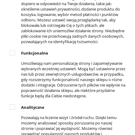
dopiero w odpowiedzi na Twoje działania, takie jak:
określenie ustawień prywatności, dodanie produktu do
koszyka, logowanie, wybór metod płatności i punktów
odbioru. Możesz ustawić swoją przeglądarkę tak, aby
blokowała lub ostrzegała Cię o tych plikach, ale
zablokowanie ich uniemożliwi działanie strony. Niezbędne
pliki cookie nie przechowują żadnych danych osobowych,
pozwalających na identyfikację tożsamości.
DOSTĘPNI KURIERZY
Funkcjonalne
Umożliwiają nam personalizację strony i zapamiętywanie
wybranych wcześniej ustawień. Mogą być ustawione przez
nas lub przez zewnętrznych usługodawców, w przypadku,
REGULAMINY
gdy rozszerzymy funkcjonalność naszego sklepu o różne
dodatki i integracje. Odrzucenie tych plików nie wpłynie na
Regulamin sklepu
poprawność działania sklepu, ale niektóre przydatne
Zwroty i reklamacje
funkcje będą dla Ciebie niedostępne.
Polityka prywatności
Analityczne
Pozwalają na liczenie wizyt i źródeł ruchu. Dzięki temu
DLA KLIENTA
możemy analizować sposoby poruszania po naszej
stronie i poprawiać jej wydajność. Możemy również
Kontakt
sprawdzać popularność naszych produktów i