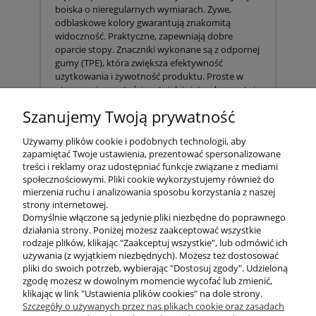
boiska o nieregularnych wymiarach. Żywe,
odblaskowe kolory gwarantują znakomitą
widoczność. Praktyczne, zapewniają dobre
oparcie stopy. Znaczniki wykonane są z odpornej
gumy (TPE), która zwiększa efektywność
użytkowania i żywotność produktu. Proste w
utrzymaniu czystości, a stojak i siateczkowe etui
sprawiają, że zestaw jest bardzo mobilny.
Szanujemy Twoją prywatność
Zestaw zawiera:
Używamy plików cookie i podobnych technologii, aby
-30 placków treningowych w trzech kolorach:
zapamiętać Twoje ustawienia, prezentować spersonalizowane
żółty, czerwony, niebieski.
treści i reklamy oraz udostępniać funkcje związane z mediami
społecznościowymi. Pliki cookie wykorzystujemy również do
Waga: 20 g
mierzenia ruchu i analizowania sposobu korzystania z naszej
strony internetowej.
-Stojak
Domyślnie włączone są jedynie pliki niezbędne do poprawnego
-Siateczkowe etui (z logiem 4everfit)
działania strony. Poniżej możesz zaakceptować wszystkie
rodzaje plików, klikając "Zaakceptuj wszystkie", lub odmówić ich
używania (z wyjątkiem niezbędnych). Możesz też dostosować
pliki do swoich potrzeb, wybierając "Dostosuj zgody". Udzieloną
zgodę możesz w dowolnym momencie wycofać lub zmienić,
klikając w link "Ustawienia plików cookies" na dole strony.
Szczegóły o używanych przez nas plikach cookie oraz zasadach