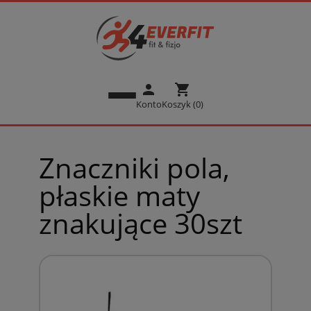
person
shopping_cart
Konto
Koszyk (0)
Znaczniki pola,
płaskie maty
znakujące 30szt