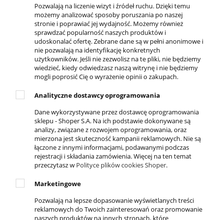
Twoje zamówienia
Pozwalają na liczenie wizyt i źródeł ruchu. Dzięki temu
możemy analizować sposoby poruszania po naszej
Ustawienia konta
stronie i poprawiać jej wydajność. Możemy również
sprawdzać popularność naszych produktów i
Ulubione
udoskonalać ofertę. Zebrane dane są w pełni anonimowe i
nie pozwalają na identyfikację konkretnych
Formy płatności
użytkowników. Jeśli nie zezwolisz na te pliki, nie będziemy
wiedzieć, kiedy odwiedzasz naszą witrynę i nie będziemy
Czas i koszty dostawy
mogli poprosić Cię o wyrażenie opinii o zakupach.
Czas realizacji zamówienia
Analityczne dostawcy oprogramowania
Dane wykorzystywane przez dostawcę oprogramowania
KONTAKT
sklepu - Shoper S.A. Na ich podstawie dokonywane są
analizy, związane z rozwojem oprogramowania, oraz
ul. Krakowska 69,
mierzona jest skuteczność kampanii reklamowych. Nie są
32-050 Skawina
łączone z innymi informacjami, podawanymi podczas
rejestracji i składania zamówienia. Więcej na ten temat
789-269-890
przeczytasz w
Polityce plików cookies Shoper
.
503-037-606
Marketingowe
info@4everfit.pl
Pozwalają na lepsze dopasowanie wyświetlanych treści
reklamowych do Twoich zainteresowań oraz promowanie
DOSTĘPNE PŁATNOŚCI
naszych produktów na innych stronach, które