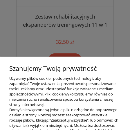
Zestaw rehabilitacyjnych
ekspanderów treningowych 11 w 1
32,50 zł
do koszyka
Szanujemy Twoją prywatność
Używamy plików cookie i podobnych technologii, aby
zapamiętać Twoje ustawienia, prezentować spersonalizowane
«
1
2
3
»
treści i reklamy oraz udostępniać funkcje związane z mediami
społecznościowymi. Pliki cookie wykorzystujemy również do
mierzenia ruchu i analizowania sposobu korzystania z naszej
strony internetowej.
Domyślnie włączone są jedynie pliki niezbędne do poprawnego
działania strony. Poniżej możesz zaakceptować wszystkie
rodzaje plików, klikając "Zaakceptuj wszystkie", lub odmówić ich
używania (z wyjątkiem niezbędnych). Możesz też dostosować