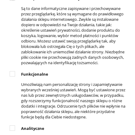
Są to dane informatyczne zapisywane i przechowywane
przez przeglądarkę, które są wymagane do prawidłowego
działania sklepu internetowego. Zwykle są instalowane
dopiero w odpowiedzi na Twoje działania, takie jak:
określenie ustawień prywatności, dodanie produktu do
DOSTĘPNI KURIERZY
koszyka, logowanie, wybór metod płatności i punktów
odbioru. Możesz ustawić swoją przeglądarkę tak, aby
blokowała lub ostrzegała Cię o tych plikach, ale
zablokowanie ich uniemożliwi działanie strony. Niezbędne
pliki cookie nie przechowują żadnych danych osobowych,
pozwalających na identyfikację tożsamości.
REGULAMINY
Funkcjonalne
Regulamin sklepu
Umożliwiają nam personalizację strony i zapamiętywanie
Zwroty i reklamacje
wybranych wcześniej ustawień. Mogą być ustawione przez
nas lub przez zewnętrznych usługodawców, w przypadku,
Polityka prywatności
gdy rozszerzymy funkcjonalność naszego sklepu o różne
dodatki i integracje. Odrzucenie tych plików nie wpłynie na
poprawność działania sklepu, ale niektóre przydatne
DLA KLIENTA
funkcje będą dla Ciebie niedostępne.
Kontakt
Analityczne