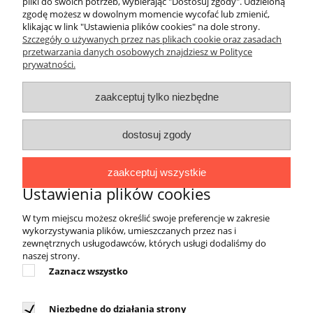
pliki do swoich potrzeb, wybierając "Dostosuj zgody". Udzieloną
O FIRMIE
zgodę możesz w dowolnym momencie wycofać lub zmienić,
klikając w link "Ustawienia plików cookies" na dole strony.
Marka 4EVERFIT zadebiutowała na rynku
Szczegóły o używanych przez nas plikach cookie oraz zasadach
przetwarzania danych osobowych znajdziesz w Polityce
polskim w 2017 roku. Asortyment zawiera
prywatności.
produkty wykorzystywane do fitnessu,
różnych form treningu sportowego oraz
zaakceptuj tylko niezbędne
aktywnej rehabilitacji, łączące w sobie wysoką
jakość materiałów i wykonania, innowacyjność
dostosuj zgody
oraz niebanalne wzornictwo. Wyroby marki
4EVERFIT cieszą się popularnością w
gabinetach rehabilitacji, siłowniach, salach
zaakceptuj wszystkie
treningowych, jak również sprawdzają się w
Ustawienia plików cookies
indywidualnym użytkowaniu podczas
W tym miejscu możesz określić swoje preferencje w zakresie
uprawiania sportu bądź rekonwalescencji
wykorzystywania plików, umieszczanych przez nas i
pourazowej. Powstały dla osób aktywnych, dla
zewnętrznych usługodawców, których usługi dodaliśmy do
których dobra forma fizyczna to podstawa
naszej strony.
funkcjonowania, a troska o zdrowie stanowi
Zaznacz wszystko
ważny element ideologii życiowej.
Niezbędne do działania strony